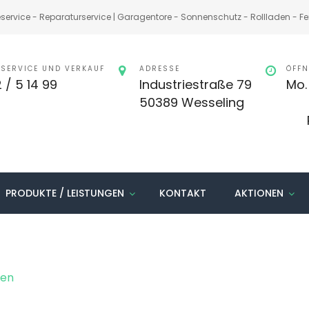
ervice - Reparaturservice | Garagentore - Sonnenschutz - Rollladen - Fe
SERVICE UND VERKAUF
ADRESSE
ÖFFN
 / 5 14 99
Industriestraße 79
Mo. 
50389 Wesseling
Fr
Pau
PRODUKTE / LEISTUNGEN
KONTAKT
AKTIONEN
ben